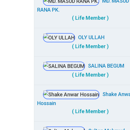
MD. MASUD
RANA PK.
( Life Member )
OLY ULLAH
( Life Member )
SALINA BEGUM
( Life Member )
Shake Anw
Hossain
( Life Member )