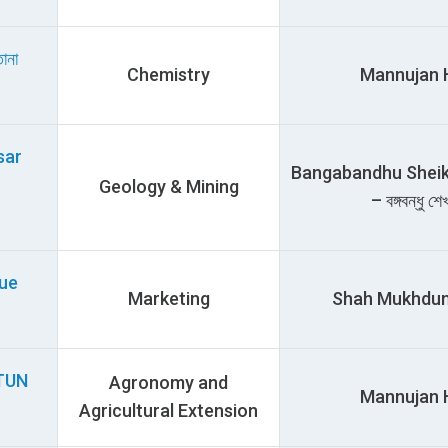
ানা
Chemistry
Mannujan Hal
sar
Bangabandhu Sheik
Geology & Mining
– বঙ্গবন্ধু শ
ue
Marketing
Shah Mukhdum Ha
TUN
Agronomy and
Mannujan Hal
Agricultural Extension