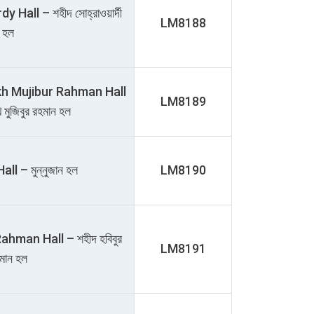
all – শহীদ সোহ্‌রাওয়ার্দী
LM8188
হল
h Mujibur Rahman Hall
LM8189
েখ মুজিবুর রহমান হল
l – মুন্নুজান হল
LM8190
man Hall – শহীদ হবিবুর
LM8191
মান হল