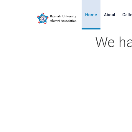
Home
About
Gall
We h