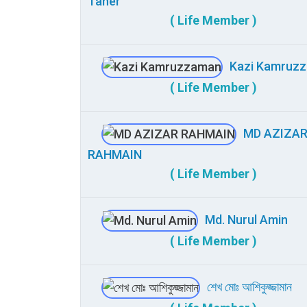
Taher
( Life Member )
Kazi Kamruz
( Life Member )
MD AZIZA
RAHMAIN
( Life Member )
Md. Nurul Amin
( Life Member )
শেখ মোঃ আশিকুজ্জামান