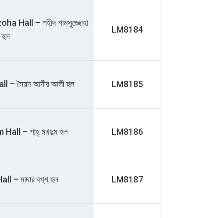
Hall – শহীদ শামসুজ্জোহা
LM8184
হল
ll – সৈয়দ আমীর আলী হল
LM8185
ll – শাহ্‌ মখদুম হল
LM8186
l – মাদার বখ্‌শ হল
LM8187