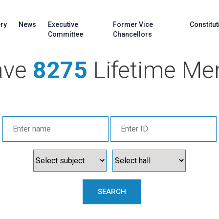
ery
News
Executive
Former Vice
Constitut
Committee
Chancellors
ave
8275
Lifetime M
SEARCH