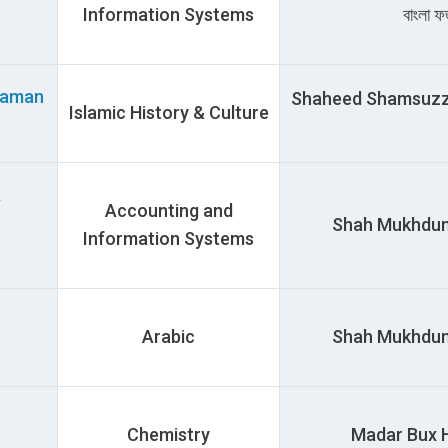
Information Systems
বাংলা 
zaman
Shaheed Shamsuzzoha 
Islamic History & Culture
R
Accounting and
Shah Mukhdum Ha
Information Systems
Arabic
Shah Mukhdum Ha
Chemistry
Madar Bux Hal