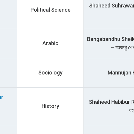
Shaheed Suhrawardy H
Political Science
Bangabandhu Sheik
Arabic
– বঙ্গবন্ধু শ
Sociology
Mannujan Hal
ar
Shaheed Habibur Rah
History
রহ