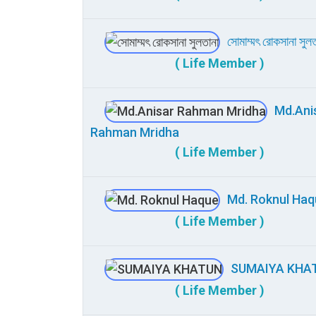
সোমাম্মৎ রোকসানা সুলত
( Life Member )
Md.Ani
Rahman Mridha
( Life Member )
Md. Roknul Haq
( Life Member )
SUMAIYA KHA
( Life Member )