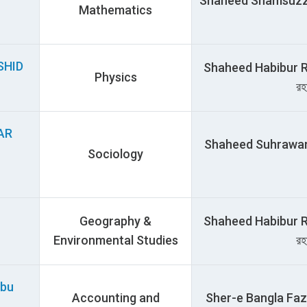
Shaheed Shamsuzzoha 
Mathematics
SHID
Shaheed Habibur Rah
Physics
রহ
AR
Shaheed Suhrawardy H
Sociology
Geography &
Shaheed Habibur Rah
Environmental Studies
রহ
Abu
Accounting and
Sher-e Bangla Fazl