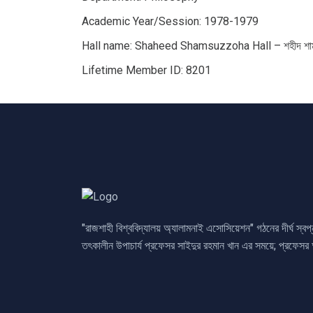
Academic Year/Session: 1978-1979
Hall name: Shaheed Shamsuzzoha Hall – শহীদ শামস
Lifetime Member ID: 8201
"রাজশাহী বিশ্ববিদ্যালয় অ্যালামনাই এসোসিয়েশন" গঠনের দীর্ঘ স্ব
তৎকালীন উপাচার্য প্রফেসর সাইদুর রহমান খান এর সময়ে; প্রফেসর