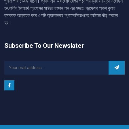
পূর্ণতা পায় ১৯৯৯ সালে। প্রথম এই অ্যাসোসিয়েশন গঠন প্রক্রিয়ার চিন্তা এসেছিল
তৎকালীন উপাচার্য প্রফেসর সাইদুর রহমান খান এর সময়ে; প্রফেসর অরুণ কুমার
বসাককে আহ্বায়ক করে একটি অ্যালামনাই অ্যাসোসিয়েশনের কাঠামো দাঁড় করানো
হয়।
Subscribe To Our Newslater