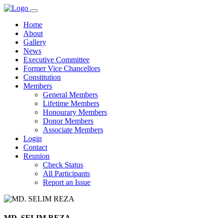
Home
About
Gallery
News
Executive Committee
Former Vice Chancellors
Constitution
Members
General Members
Lifetime Members
Honourary Members
Donor Members
Associate Members
Login
Contact
Reunion
Check Status
All Participants
Report an Issue
MD. SELIM REZA