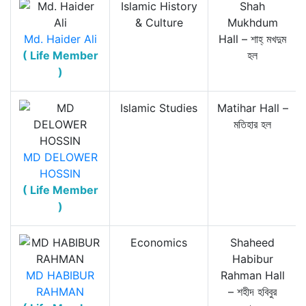
Islamic History
Shah
& Culture
Mukhdum
Md. Haider Ali
Hall – শাহ্‌ মখদুম
( Life Member
হল
)
Islamic Studies
Matihar Hall –
মতিহার হল
MD DELOWER
HOSSIN
( Life Member
)
Economics
Shaheed
Habibur
MD HABIBUR
Rahman Hall
RAHMAN
– শহীদ হবিবুর