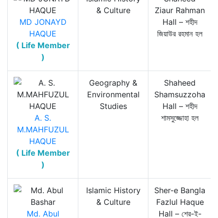
& Culture
Ziaur Rahman
MD JONAYD
Hall – শহীদ
HAQUE
জিয়াউর রহমান হল
( Life Member
)
Geography &
Shaheed
Environmental
Shamsuzzoha
Studies
Hall – শহীদ
A. S.
শামসুজ্জোহা হল
M.MAHFUZUL
HAQUE
( Life Member
)
Islamic History
Sher-e Bangla
& Culture
Fazlul Haque
Md. Abul
Hall – শের-ই-