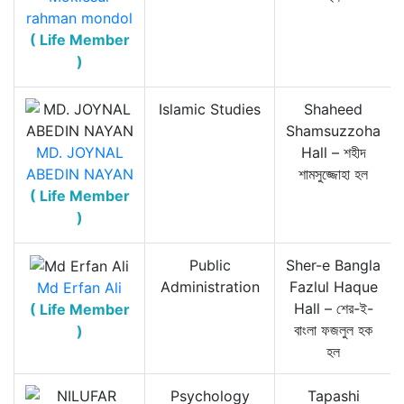
rahman mondol
( Life Member
)
Islamic Studies
Shaheed
Shamsuzzoha
MD. JOYNAL
Hall – শহীদ
ABEDIN NAYAN
শামসুজ্জোহা হল
( Life Member
)
Public
Sher-e Bangla
Administration
Fazlul Haque
Md Erfan Ali
Hall – শের-ই-
( Life Member
বাংলা ফজলুল হক
)
হল
Psychology
Tapashi