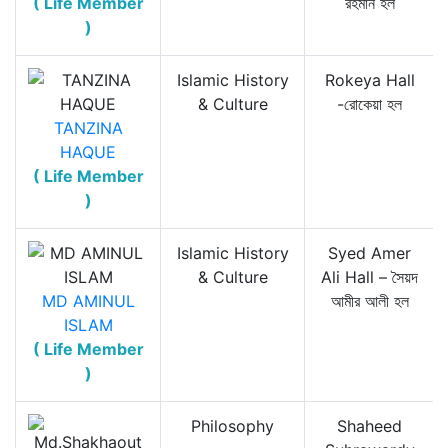
( Life Member
রহমান হল
)
Islamic History
Rokeya Hall
& Culture
-রোকেয়া হল
TANZINA
HAQUE
( Life Member
)
Islamic History
Syed Amer
& Culture
Ali Hall – সৈয়দ
MD AMINUL
আমীর আলী হল
ISLAM
( Life Member
)
Philosophy
Shaheed