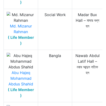
)
Social Work
Madar Bux
Hall – মাদার বখ্‌শ
Md. Mizanur
হল
Rahman
( Life Member
)
Bangla
Nawab Abdul
Latif Hall –
নবাব আব্দুল লতিফ
Abu Hajeq
হল
Mohammad
Abdus Shahid
( Life Member
)