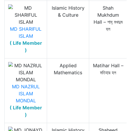
Islamic History
Shah
& Culture
Mukhdum
Hall – শাহ্‌ মখদুম
MD SHARIFUL
হল
ISLAM
( Life Member
)
Applied
Matihar Hall –
Mathematics
মতিহার হল
MD NAZRUL
ISLAM
MONDAL
( Life Member
)
Islamic History
Shaheed