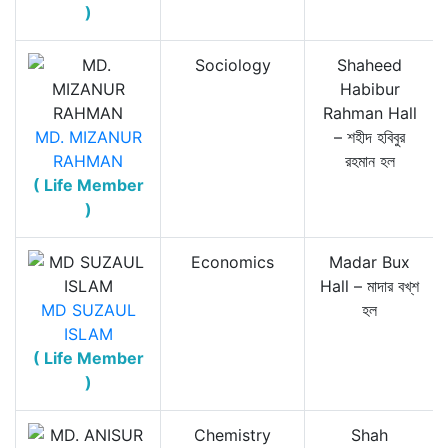
)
Sociology
Shaheed
Habibur
Rahman Hall
MD. MIZANUR
– শহীদ হবিবুর
RAHMAN
রহমান হল
( Life Member
)
Economics
Madar Bux
Hall – মাদার বখ্‌শ
MD SUZAUL
হল
ISLAM
( Life Member
)
Chemistry
Shah