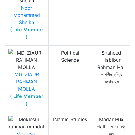
Noor
Mohammad
Sheikh
( Life Member
)
Political
Shaheed
Science
Habibur
Rahman Hall
MD. ZIAUR
– শহীদ হবিবুর
RAHMAN
রহমান হল
MOLLA
( Life Member
)
Islamic Studies
Madar Bux
Hall – মাদার বখ্‌শ
Moklesur
হল