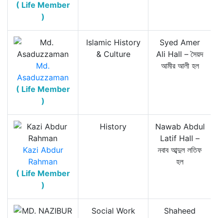
( Life Member
)
Islamic History
Syed Amer
& Culture
Ali Hall – সৈয়দ
Md.
আমীর আলী হল
Asaduzzaman
( Life Member
)
History
Nawab Abdul
Latif Hall –
Kazi Abdur
নবাব আব্দুল লতিফ
Rahman
হল
( Life Member
)
Social Work
Shaheed