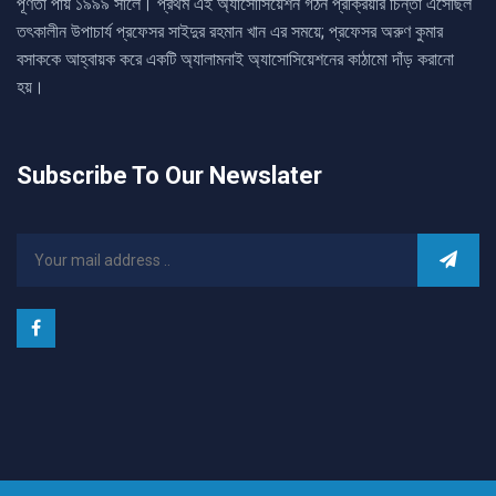
পূর্ণতা পায় ১৯৯৯ সালে। প্রথম এই অ্যাসোসিয়েশন গঠন প্রক্রিয়ার চিন্তা এসেছিল
তৎকালীন উপাচার্য প্রফেসর সাইদুর রহমান খান এর সময়ে; প্রফেসর অরুণ কুমার
বসাককে আহ্বায়ক করে একটি অ্যালামনাই অ্যাসোসিয়েশনের কাঠামো দাঁড় করানো
হয়।
Subscribe To Our Newslater