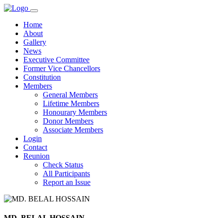
Home
About
Gallery
News
Executive Committee
Former Vice Chancellors
Constitution
Members
General Members
Lifetime Members
Honourary Members
Donor Members
Associate Members
Login
Contact
Reunion
Check Status
All Participants
Report an Issue
MD. BELAL HOSSAIN