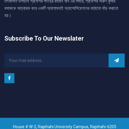
তৎকালীন উপাচার্য প্রফেসর সাইদুর রহমান খান এর সময়ে; প্রফেসর অরুণ কুমার
বসাককে আহ্বায়ক করে একটি অ্যালামনাই অ্যাসোসিয়েশনের কাঠামো দাঁড় করানো
হয়।
Subscribe To Our Newslater
House # W-2, Rajshahi University Campus, Rajshahi-6205