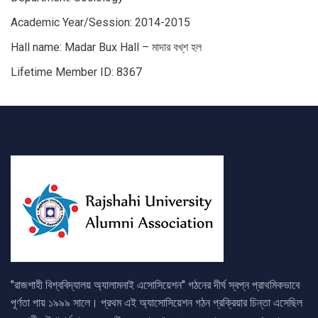
Academic Year/Session: 2014-2015
Hall name: Madar Bux Hall – মাদার বখ্‌শ হল
Lifetime Member ID: 8367
"রাজশাহী বিশ্ববিদ্যালয় অ্যালামনাই এসোসিয়েশন" গঠনের দীর্ঘ স্বপ্ন প্রাথমিকভাবে
পূর্ণতা পায় ১৯৯৯ সালে। প্রথম এই অ্যাসোসিয়েশন গঠন প্রক্রিয়ার চিন্তা এসেছিল