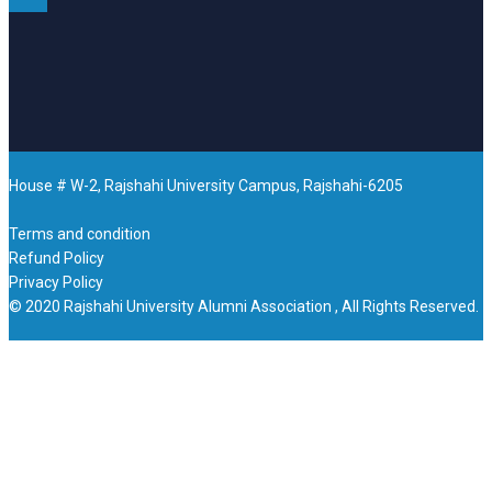
House # W-2, Rajshahi University Campus, Rajshahi-6205
Terms and condition
Refund Policy
Privacy Policy
© 2020 Rajshahi University Alumni Association , All Rights Reserved.