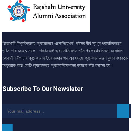
"রাজশাহী বিশ্ববিদ্যালয় অ্যালামনাই এসোসিয়েশন" গঠনের দীর্ঘ স্বপ্ন প্রাথমিকভাবে
পূর্ণতা পায় ১৯৯৯ সালে। প্রথম এই অ্যাসোসিয়েশন গঠন প্রক্রিয়ার চিন্তা এসেছিল
তৎকালীন উপাচার্য প্রফেসর সাইদুর রহমান খান এর সময়ে; প্রফেসর অরুণ কুমার বসাককে
আহ্বায়ক করে একটি অ্যালামনাই অ্যাসোসিয়েশনের কাঠামো দাঁড় করানো হয়।
Subscribe To Our Newslater