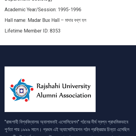
Academic Year/Session: 1995-1996
Hall name: Madar Bux Hall – মাদার বখ্‌শ হল
Lifetime Member ID: 8353
"রাজশাহী বিশ্ববিদ্যালয় অ্যালামনাই এসোসিয়েশন" গঠনের দীর্ঘ স্বপ্ন প্রাথমিকভাবে
পূর্ণতা পায় ১৯৯৯ সালে। প্রথম এই অ্যাসোসিয়েশন গঠন প্রক্রিয়ার চিন্তা এসেছিল