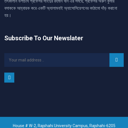
তৎকালীন উপাচার্য প্রফেসর সাইদুর রহমান খান এর সময়ে; প্রফেসর অরুণ কুমার
বসাককে আহ্বায়ক করে একটি অ্যালামনাই অ্যাসোসিয়েশনের কাঠামো দাঁড় করানো
হয়।
Subscribe To Our Newslater
House # W-2, Rajshahi University Campus, Rajshahi-6205