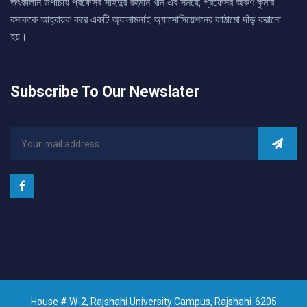
তৎকালীন উপাচার্য প্রফেসর সাইদুর রহমান খান এর সময়ে; প্রফেসর অরুণ কুমার
বসাককে আহ্বায়ক করে একটি অ্যালামনাই অ্যাসোসিয়েশনের কাঠামো দাঁড় করানো
হয়।
Subscribe To Our Newslater
House # W-2, Rajshahi University Campus, Rajshahi-6205