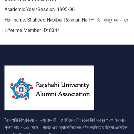
Academic Year/Session: 1995-96
Hall name: Shaheed Habibur Rahman Hall – শহীদ হবিবুর রহমান হল
Lifetime Member ID: 8344
"রাজশাহী বিশ্ববিদ্যালয় অ্যালামনাই এসোসিয়েশন" গঠনের দীর্ঘ স্বপ্ন প্রাথমিকভাবে
পূর্ণতা পায় ১৯৯৯ সালে। প্রথম এই অ্যাসোসিয়েশন গঠন প্রক্রিয়ার চিন্তা এসেছিল