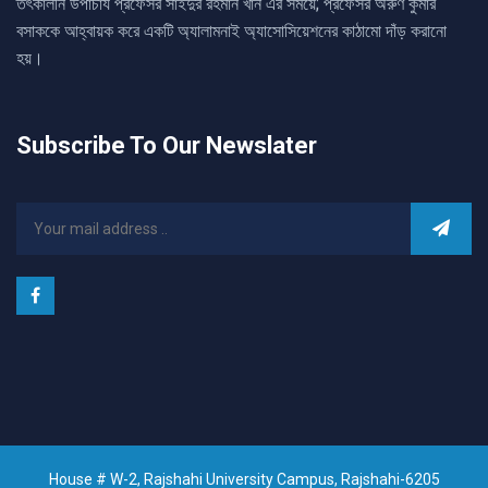
তৎকালীন উপাচার্য প্রফেসর সাইদুর রহমান খান এর সময়ে; প্রফেসর অরুণ কুমার
বসাককে আহ্বায়ক করে একটি অ্যালামনাই অ্যাসোসিয়েশনের কাঠামো দাঁড় করানো
হয়।
Subscribe To Our Newslater
House # W-2, Rajshahi University Campus, Rajshahi-6205