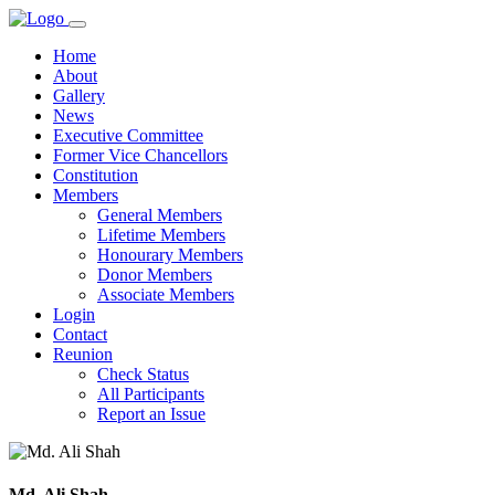
Home
About
Gallery
News
Executive Committee
Former Vice Chancellors
Constitution
Members
General Members
Lifetime Members
Honourary Members
Donor Members
Associate Members
Login
Contact
Reunion
Check Status
All Participants
Report an Issue
Md. Ali Shah