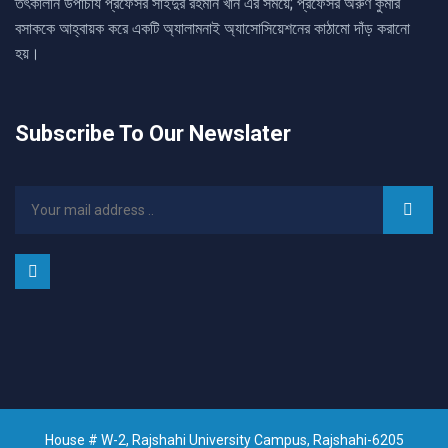
তৎকালীন উপাচার্য প্রফেসর সাইদুর রহমান খান এর সময়ে; প্রফেসর অরুণ কুমার
বসাককে আহ্বায়ক করে একটি অ্যালামনাই অ্যাসোসিয়েশনের কাঠামো দাঁড় করানো
হয়।
Subscribe To Our Newslater
House # W-2, Rajshahi University Campus, Rajshahi-6205