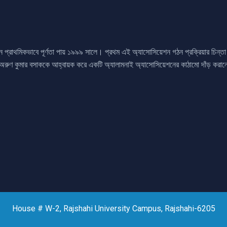
প্ন প্রাথমিকভাবে পূর্ণতা পায় ১৯৯৯ সালে। প্রথম এই অ্যাসোসিয়েশন গঠন প্রক্রিয়ার চিন্
 অরুণ কুমার বসাককে আহ্বায়ক করে একটি অ্যালামনাই অ্যাসোসিয়েশনের কাঠামো দাঁড় করা
House # W-2, Rajshahi University Campus, Rajshahi-6205